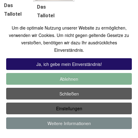
Das
Das
Tallotel
Tallotel
landet am
landet am
Um die optimale Nutzung unserer Website zu ermöglichen,
7.12.2021
7.12.2021
verwenden wir Cookies. Um nicht gegen geltende Gesetze zu
am
am
verstoßen, benötigen wir dazu Ihr ausdrückliches
Flugplatz
Einverständnis.
Flugplatz
Zweibrücken.
Zweibrücken.
Ja, ich gebe mein Einverständnis!
Ablehnen
TOP 12:
Hoch bewertet
-
Zuletzt hinzugekommen
-
Zuletzt
Schließen
kommentiert
-
Meist gesehen
Zugriffsbeschränkte Kategorien
Einstellungen
Copyright ©2019 by Thomas Füssler
Weitere Informationen