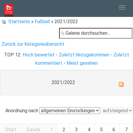
Togg
Startseite
»
Fußball
» 2021/2022
navig
Zurück zur Kategorieübersicht
TOP 12:
Hoch bewertet
-
Zuletzt hinzugekommen
-
Zuletzt
kommentiert
-
Meist gesehen
2021/2022
Anordnung nach
Start
Zurück
1
2
3
4
5
6
7