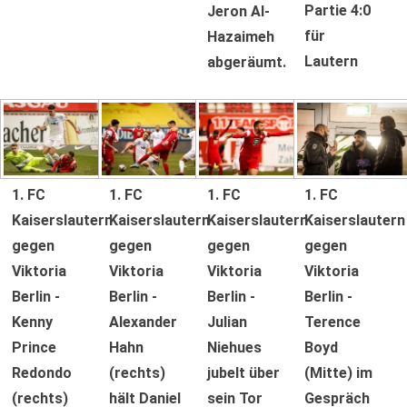
Partie 4:0
Jeron Al-
für
Hazaimeh
Lautern
abgeräumt.
1. FC
1. FC
1. FC
1. FC
Kaiserslautern
Kaiserslautern
Kaiserslautern
Kaiserslautern
gegen
gegen
gegen
gegen
Viktoria
Viktoria
Viktoria
Viktoria
Berlin -
Berlin -
Berlin -
Berlin -
Kenny
Alexander
Julian
Terence
Prince
Hahn
Niehues
Boyd
Redondo
(rechts)
jubelt über
(Mitte) im
(rechts)
hält Daniel
sein Tor
Gespräch