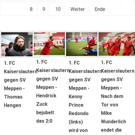
8
9
10
Weiter
Ende
1. FC
1. FC
1. FC
1. FC
Kaiserslautern
Kaiserslautern
Kaiserslautern
Kaiserslautern
gegen SV
gegen SV
gegen SV
gegen SV
Meppen -
Meppen -
Meppen -
Meppen -
Hendrick
Nach dem
Kenny
Thomas
Zuck
Tor von
Prince
Hengen
bejubelt
Mike
Redondo
das 2:0
Wunderlich
(links)
endet die
wird von