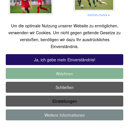
2020/2021
2021/2022
(76 Bilder)
Um die optimale Nutzung unserer Website zu ermöglichen,
(74 Bilder)
Zugriffe: 195.189
verwenden wir Cookies. Um nicht gegen geltende Gesetze zu
Zugriffe: 137.810
verstoßen, benötigen wir dazu Ihr ausdrückliches
Einverständnis.
TOP 12:
Hoch bewertet
-
Zuletzt hinzugekommen
-
Zuletzt
kommentiert
-
Meist gesehen
Ja, ich gebe mein Einverständnis!
Zugriffsbeschränkte Kategorien
Ablehnen
Copyright ©2019 by Thomas Füssler
Schließen
Einstellungen
Weitere Informationen