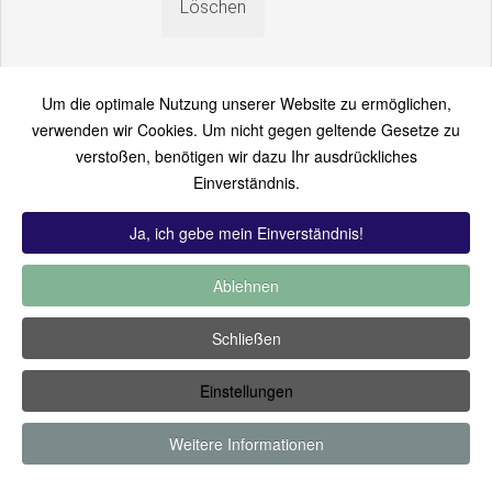
Um die optimale Nutzung unserer Website zu ermöglichen,
verwenden wir Cookies. Um nicht gegen geltende Gesetze zu
verstoßen, benötigen wir dazu Ihr ausdrückliches
An einen Freund senden
Einverständnis.
Bitte loggen Sie sich zuerst ein...
Ja, ich gebe mein Einverständnis!
Ablehnen
TOP 12:
Hoch bewertet
-
Zuletzt hinzugekommen
-
Zuletzt
Schließen
kommentiert
-
Meist gesehen
Einstellungen
Copyright ©2019 by Thomas Füssler
Weitere Informationen