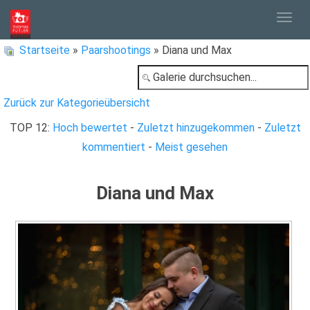
Togg
Startseite
»
Paarshootings
» Diana und Max
navig
Zurück zur Kategorieübersicht
TOP 12:
Hoch bewertet
-
Zuletzt hinzugekommen
-
Zuletzt
kommentiert
-
Meist gesehen
Diana und Max