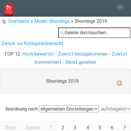
Togg
Startseite
»
Model-Shootings
» Shootings 2019
navig
Zurück zur Kategorieübersicht
TOP 12:
Hoch bewertet
-
Zuletzt hinzugekommen
-
Zuletzt
kommentiert
-
Meist gesehen
Shootings 2019
Anordnung nach
Start
Zurück
1
2
3
4
5
6
7