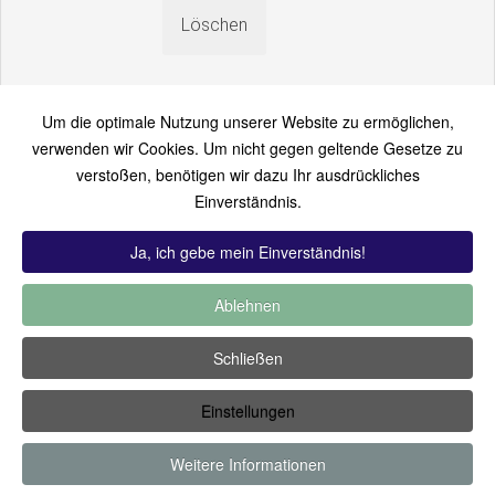
Um die optimale Nutzung unserer Website zu ermöglichen,
verwenden wir Cookies. Um nicht gegen geltende Gesetze zu
verstoßen, benötigen wir dazu Ihr ausdrückliches
An einen Freund senden
Einverständnis.
Bitte loggen Sie sich zuerst ein...
Ja, ich gebe mein Einverständnis!
Ablehnen
TOP 12:
Hoch bewertet
-
Zuletzt hinzugekommen
-
Zuletzt
Schließen
kommentiert
-
Meist gesehen
Einstellungen
Copyright ©2019 by Thomas Füssler
Weitere Informationen