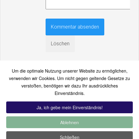
Um die optimale Nutzung unserer Website zu ermöglichen,
verwenden wir Cookies. Um nicht gegen geltende Gesetze zu
verstoßen, benötigen wir dazu Ihr ausdrückliches
An einen Freund senden
Einverständnis.
Bitte loggen Sie sich zuerst ein...
Ja, ich gebe mein Einverständnis!
Ablehnen
TOP 12:
Hoch bewertet
-
Zuletzt hinzugekommen
-
Zuletzt
Schließen