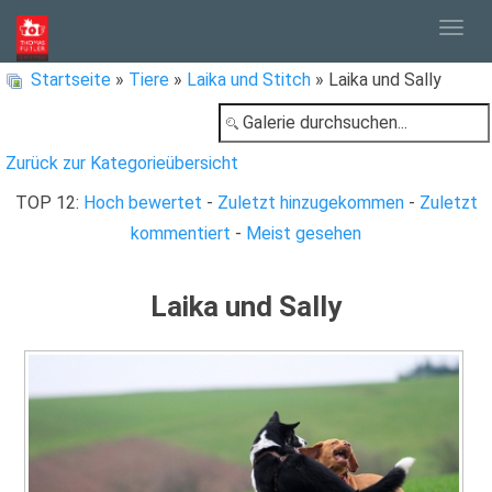
Togg
Startseite
»
Tiere
»
Laika und Stitch
» Laika und Sally
navig
Zurück zur Kategorieübersicht
TOP 12:
Hoch bewertet
-
Zuletzt hinzugekommen
-
Zuletzt
kommentiert
-
Meist gesehen
Laika und Sally