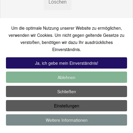
Um die optimale Nutzung unserer Website zu ermöglichen,
verwenden wir Cookies. Um nicht gegen geltende Gesetze zu
verstoßen, benötigen wir dazu Ihr ausdrückliches
An einen Freund senden
Einverständnis.
Bitte loggen Sie sich zuerst ein...
Ja, ich gebe mein Einverständnis!
Ablehnen
TOP 12:
Hoch bewertet
-
Zuletzt hinzugekommen
-
Zuletzt
Schließen
kommentiert
-
Meist gesehen
Einstellungen
Copyright ©2019 by Thomas Füssler
Weitere Informationen