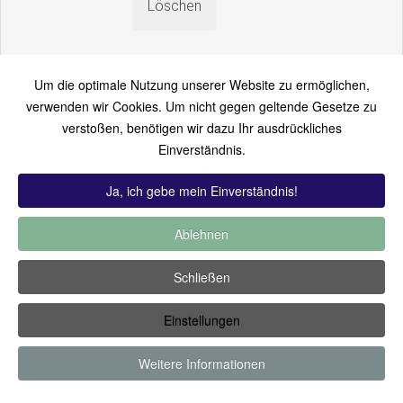
Um die optimale Nutzung unserer Website zu ermöglichen,
verwenden wir Cookies. Um nicht gegen geltende Gesetze zu
verstoßen, benötigen wir dazu Ihr ausdrückliches
An einen Freund senden
Einverständnis.
Bitte loggen Sie sich zuerst ein...
Ja, ich gebe mein Einverständnis!
Ablehnen
TOP 12:
Hoch bewertet
-
Zuletzt hinzugekommen
-
Zuletzt
Schließen
kommentiert
-
Meist gesehen
Einstellungen
Copyright ©2019 by Thomas Füssler
Weitere Informationen