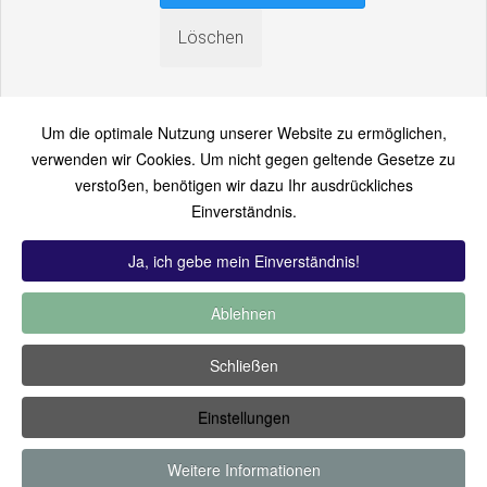
Um die optimale Nutzung unserer Website zu ermöglichen,
verwenden wir Cookies. Um nicht gegen geltende Gesetze zu
verstoßen, benötigen wir dazu Ihr ausdrückliches
An einen Freund senden
Einverständnis.
Bitte loggen Sie sich zuerst ein...
Ja, ich gebe mein Einverständnis!
Ablehnen
TOP 12:
Hoch bewertet
-
Zuletzt hinzugekommen
-
Zuletzt
Schließen
kommentiert
-
Meist gesehen
Einstellungen
Copyright ©2019 by Thomas Füssler
Weitere Informationen