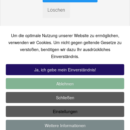
Um die optimale Nutzung unserer Website zu ermöglichen,
verwenden wir Cookies. Um nicht gegen geltende Gesetze zu
verstoßen, benötigen wir dazu Ihr ausdrückliches
An einen Freund senden
Einverständnis.
Bitte loggen Sie sich zuerst ein...
Ja, ich gebe mein Einverständnis!
Ablehnen
TOP 12:
Hoch bewertet
-
Zuletzt hinzugekommen
-
Zuletzt
Schließen
kommentiert
-
Meist gesehen
Einstellungen
Copyright ©2019 by Thomas Füssler
Weitere Informationen