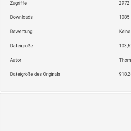
Zugriffe
2972
Downloads
1085
Bewertung
Kein
Dateigröße
103,6
Autor
Thoma
Dateigröße des Originals
918,2