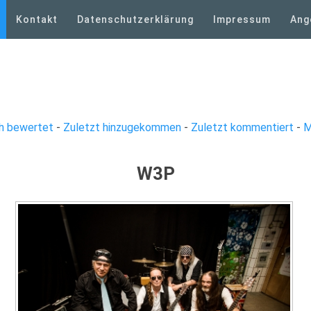
Kontakt
Datenschutzerklärung
Impressum
Ang
h bewertet
-
Zuletzt hinzugekommen
-
Zuletzt kommentiert
-
M
W3P