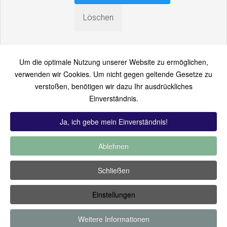
Um die optimale Nutzung unserer Website zu ermöglichen,
verwenden wir Cookies. Um nicht gegen geltende Gesetze zu
verstoßen, benötigen wir dazu Ihr ausdrückliches
An einen Freund senden
Einverständnis.
Bitte loggen Sie sich zuerst ein...
Ja, ich gebe mein Einverständnis!
Ablehnen
TOP 12:
Hoch bewertet
-
Zuletzt hinzugekommen
-
Zuletzt
Schließen
kommentiert
-
Meist gesehen
Einstellungen
Copyright ©2019 by Thomas Füssler
Weitere Informationen