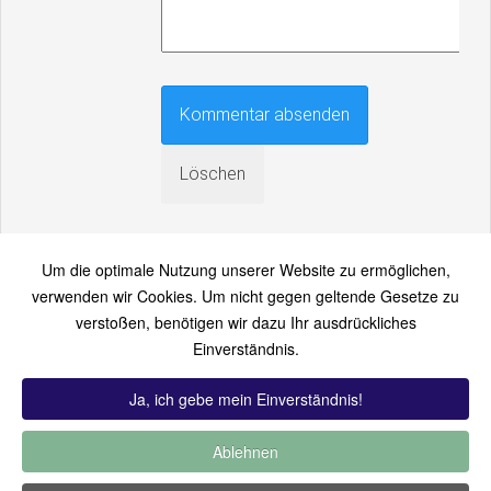
Um die optimale Nutzung unserer Website zu ermöglichen,
verwenden wir Cookies. Um nicht gegen geltende Gesetze zu
verstoßen, benötigen wir dazu Ihr ausdrückliches
An einen Freund senden
Einverständnis.
Bitte loggen Sie sich zuerst ein...
Ja, ich gebe mein Einverständnis!
Ablehnen