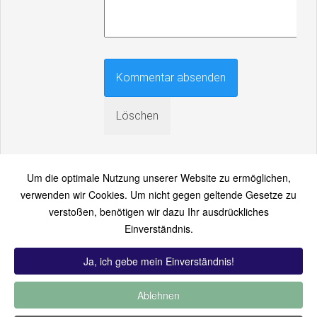
Um die optimale Nutzung unserer Website zu ermöglichen,
verwenden wir Cookies. Um nicht gegen geltende Gesetze zu
verstoßen, benötigen wir dazu Ihr ausdrückliches
An einen Freund senden
Einverständnis.
Bitte loggen Sie sich zuerst ein...
Ja, ich gebe mein Einverständnis!
Ablehnen