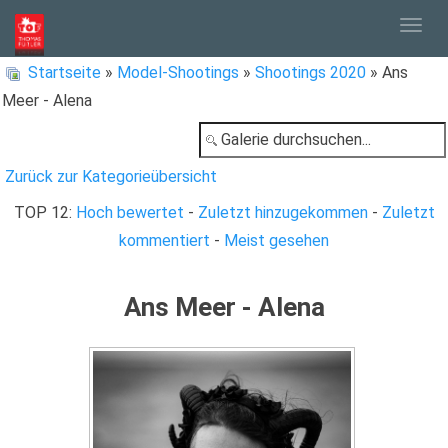
Togg
Startseite
»
Model-Shootings
»
Shootings 2020
» Ans
Meer - Alena
navig
Zurück zur Kategorieübersicht
TOP 12:
Hoch bewertet
-
Zuletzt hinzugekommen
-
Zuletzt
kommentiert
-
Meist gesehen
Ans Meer - Alena