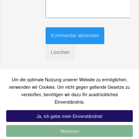
Um die optimale Nutzung unserer Website zu ermöglichen,
verwenden wir Cookies. Um nicht gegen geltende Gesetze zu
verstoßen, benötigen wir dazu Ihr ausdrückliches
An einen Freund senden
Einverständnis.
Bitte loggen Sie sich zuerst ein...
Ja, ich gebe mein Einverständnis!
Ablehnen