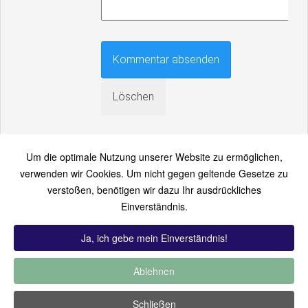
Um die optimale Nutzung unserer Website zu ermöglichen,
verwenden wir Cookies. Um nicht gegen geltende Gesetze zu
verstoßen, benötigen wir dazu Ihr ausdrückliches
An einen Freund senden
Einverständnis.
Bitte loggen Sie sich zuerst ein...
Ja, ich gebe mein Einverständnis!
Ablehnen
TOP 12:
Hoch bewertet
-
Zuletzt hinzugekommen
-
Zuletzt
Schließen