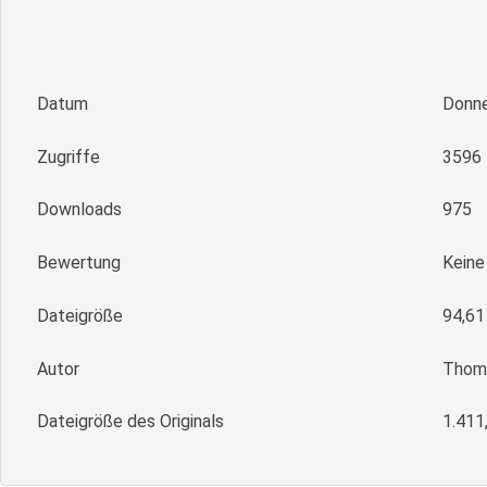
Datum
Donne
Zugriffe
3596
Downloads
975
Bewertung
Kein
Dateigröße
94,61
Autor
Thoma
Dateigröße des Originals
1.411