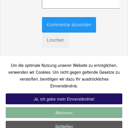
Um die optimale Nutzung unserer Website zu ermöglichen,
verwenden wir Cookies. Um nicht gegen geltende Gesetze zu
verstoßen, benötigen wir dazu Ihr ausdrückliches
An einen Freund senden
Einverständnis.
Bitte loggen Sie sich zuerst ein...
Ja, ich gebe mein Einverständnis!
Ablehnen
TOP 12:
Hoch bewertet
-
Zuletzt hinzugekommen
-
Zuletzt
Schließen