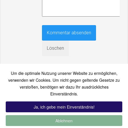
Um die optimale Nutzung unserer Website zu ermöglichen,
verwenden wir Cookies. Um nicht gegen geltende Gesetze zu
verstoßen, benötigen wir dazu Ihr ausdrückliches
An einen Freund senden
Einverständnis.
Bitte loggen Sie sich zuerst ein...
Ja, ich gebe mein Einverständnis!
Ablehnen