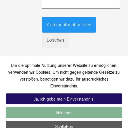
Um die optimale Nutzung unserer Website zu ermöglichen,
verwenden wir Cookies. Um nicht gegen geltende Gesetze zu
verstoßen, benötigen wir dazu Ihr ausdrückliches
An einen Freund senden
Einverständnis.
Bitte loggen Sie sich zuerst ein...
Ja, ich gebe mein Einverständnis!
Ablehnen
TOP 12:
Hoch bewertet
-
Zuletzt hinzugekommen
-
Zuletzt
Schließen