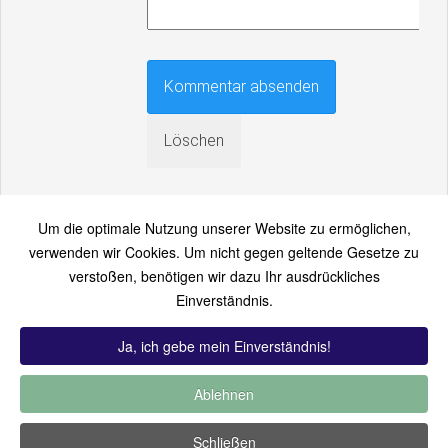
Um die optimale Nutzung unserer Website zu ermöglichen,
verwenden wir Cookies. Um nicht gegen geltende Gesetze zu
verstoßen, benötigen wir dazu Ihr ausdrückliches
An einen Freund senden
Einverständnis.
Bitte loggen Sie sich zuerst ein...
Ja, ich gebe mein Einverständnis!
Ablehnen
TOP 12:
Hoch bewertet
-
Zuletzt hinzugekommen
-
Zuletzt
Schließen