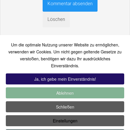
Um die optimale Nutzung unserer Website zu ermöglichen,
verwenden wir Cookies. Um nicht gegen geltende Gesetze zu
verstoßen, benötigen wir dazu Ihr ausdrückliches
An einen Freund senden
Einverständnis.
Bitte loggen Sie sich zuerst ein...
Ja, ich gebe mein Einverständnis!
Ablehnen
TOP 12:
Hoch bewertet
-
Zuletzt hinzugekommen
-
Zuletzt
Schließen
kommentiert
-
Meist gesehen
Einstellungen