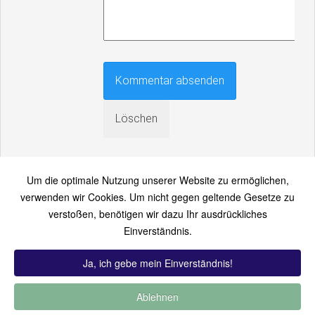
Um die optimale Nutzung unserer Website zu ermöglichen,
verwenden wir Cookies. Um nicht gegen geltende Gesetze zu
verstoßen, benötigen wir dazu Ihr ausdrückliches
An einen Freund senden
Einverständnis.
Bitte loggen Sie sich zuerst ein...
Ja, ich gebe mein Einverständnis!
Ablehnen