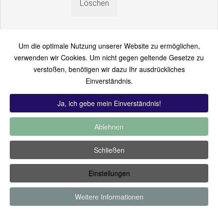
Um die optimale Nutzung unserer Website zu ermöglichen,
verwenden wir Cookies. Um nicht gegen geltende Gesetze zu
verstoßen, benötigen wir dazu Ihr ausdrückliches
An einen Freund senden
Einverständnis.
Bitte loggen Sie sich zuerst ein...
Ja, ich gebe mein Einverständnis!
Ablehnen
TOP 12:
Hoch bewertet
-
Zuletzt hinzugekommen
-
Zuletzt
Schließen
kommentiert
-
Meist gesehen
Einstellungen
Copyright ©2019 by Thomas Füssler
Weitere Informationen