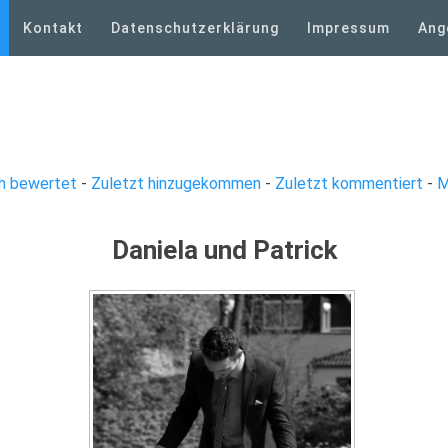
Kontakt
Datenschutzerklärung
Impressum
Ang
h bewertet
-
Zuletzt hinzugekommen
-
Zuletzt kommentiert
-
M
Daniela und Patrick