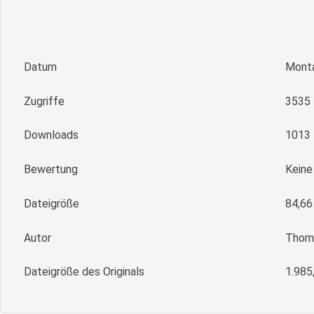
Datum
Monta
Zugriffe
3535
Downloads
1013
Bewertung
Kein
Dateigröße
84,66
Autor
Thoma
Dateigröße des Originals
1.985