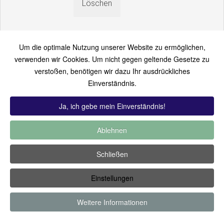
Um die optimale Nutzung unserer Website zu ermöglichen,
verwenden wir Cookies. Um nicht gegen geltende Gesetze zu
verstoßen, benötigen wir dazu Ihr ausdrückliches
An einen Freund senden
Einverständnis.
Bitte loggen Sie sich zuerst ein...
Ja, ich gebe mein Einverständnis!
Ablehnen
TOP 12:
Hoch bewertet
-
Zuletzt hinzugekommen
-
Zuletzt
Schließen
kommentiert
-
Meist gesehen
Einstellungen
Copyright ©2019 by Thomas Füssler
Weitere Informationen