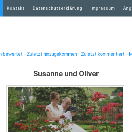
Kontakt
Datenschutzerklärung
Impressum
Ang
h bewertet
-
Zuletzt hinzugekommen
-
Zuletzt kommentiert
-
M
Susanne und Oliver