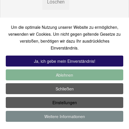
Um die optimale Nutzung unserer Website zu ermöglichen,
verwenden wir Cookies. Um nicht gegen geltende Gesetze zu
verstoßen, benötigen wir dazu Ihr ausdrückliches
An einen Freund senden
Einverständnis.
Bitte loggen Sie sich zuerst ein...
Ja, ich gebe mein Einverständnis!
Ablehnen
TOP 12:
Hoch bewertet
-
Zuletzt hinzugekommen
-
Zuletzt
Schließen
kommentiert
-
Meist gesehen
Einstellungen
Copyright ©2019 by Thomas Füssler
Weitere Informationen