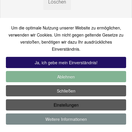
Um die optimale Nutzung unserer Website zu ermöglichen,
verwenden wir Cookies. Um nicht gegen geltende Gesetze zu
verstoßen, benötigen wir dazu Ihr ausdrückliches
An einen Freund senden
Einverständnis.
Bitte loggen Sie sich zuerst ein...
Ja, ich gebe mein Einverständnis!
Ablehnen
TOP 12:
Hoch bewertet
-
Zuletzt hinzugekommen
-
Zuletzt
Schließen
kommentiert
-
Meist gesehen
Einstellungen
Copyright ©2019 by Thomas Füssler
Weitere Informationen