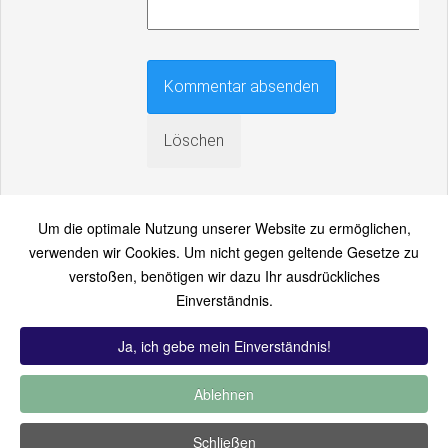
Um die optimale Nutzung unserer Website zu ermöglichen,
verwenden wir Cookies. Um nicht gegen geltende Gesetze zu
verstoßen, benötigen wir dazu Ihr ausdrückliches
An einen Freund senden
Einverständnis.
Bitte loggen Sie sich zuerst ein...
Ja, ich gebe mein Einverständnis!
Ablehnen
TOP 12:
Hoch bewertet
-
Zuletzt hinzugekommen
-
Zuletzt
Schließen