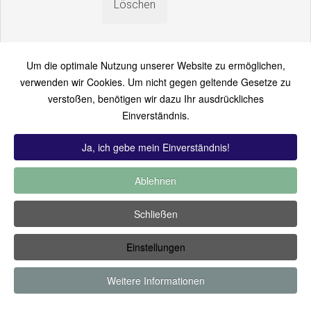
Um die optimale Nutzung unserer Website zu ermöglichen,
verwenden wir Cookies. Um nicht gegen geltende Gesetze zu
verstoßen, benötigen wir dazu Ihr ausdrückliches
An einen Freund senden
Einverständnis.
Bitte loggen Sie sich zuerst ein...
Ja, ich gebe mein Einverständnis!
Ablehnen
TOP 12:
Hoch bewertet
-
Zuletzt hinzugekommen
-
Zuletzt
Schließen
kommentiert
-
Meist gesehen
Einstellungen
Copyright ©2019 by Thomas Füssler
Weitere Informationen