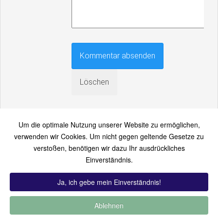
Um die optimale Nutzung unserer Website zu ermöglichen,
verwenden wir Cookies. Um nicht gegen geltende Gesetze zu
verstoßen, benötigen wir dazu Ihr ausdrückliches
An einen Freund senden
Einverständnis.
Bitte loggen Sie sich zuerst ein...
Ja, ich gebe mein Einverständnis!
Ablehnen