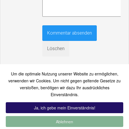
Um die optimale Nutzung unserer Website zu ermöglichen,
verwenden wir Cookies. Um nicht gegen geltende Gesetze zu
verstoßen, benötigen wir dazu Ihr ausdrückliches
An einen Freund senden
Einverständnis.
Bitte loggen Sie sich zuerst ein...
Ja, ich gebe mein Einverständnis!
Ablehnen