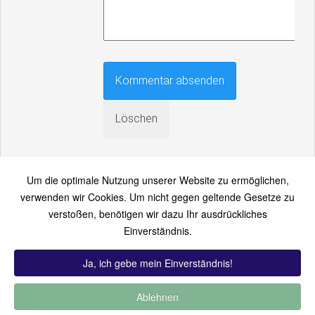
Um die optimale Nutzung unserer Website zu ermöglichen,
verwenden wir Cookies. Um nicht gegen geltende Gesetze zu
verstoßen, benötigen wir dazu Ihr ausdrückliches
An einen Freund senden
Einverständnis.
Bitte loggen Sie sich zuerst ein...
Ja, ich gebe mein Einverständnis!
Ablehnen