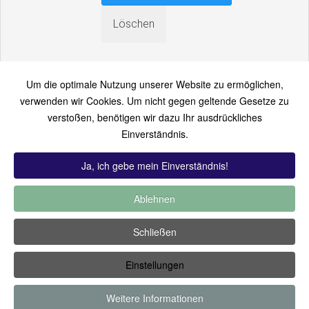
Um die optimale Nutzung unserer Website zu ermöglichen,
verwenden wir Cookies. Um nicht gegen geltende Gesetze zu
verstoßen, benötigen wir dazu Ihr ausdrückliches
An einen Freund senden
Einverständnis.
Bitte loggen Sie sich zuerst ein...
Ja, ich gebe mein Einverständnis!
Ablehnen
TOP 12:
Hoch bewertet
-
Zuletzt hinzugekommen
-
Zuletzt
Schließen
kommentiert
-
Meist gesehen
Einstellungen
Copyright ©2019 by Thomas Füssler
Weitere Informationen