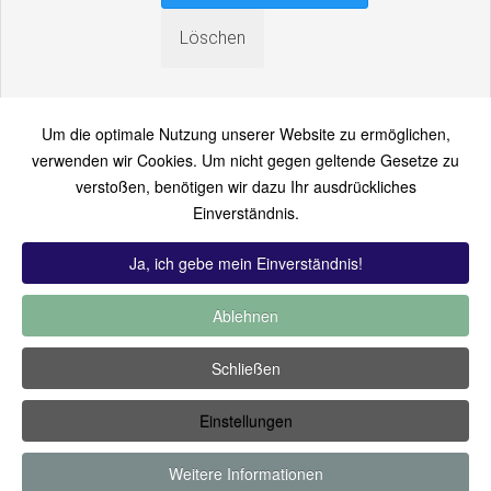
Um die optimale Nutzung unserer Website zu ermöglichen,
verwenden wir Cookies. Um nicht gegen geltende Gesetze zu
verstoßen, benötigen wir dazu Ihr ausdrückliches
An einen Freund senden
Einverständnis.
Bitte loggen Sie sich zuerst ein...
Ja, ich gebe mein Einverständnis!
Ablehnen
TOP 12:
Hoch bewertet
-
Zuletzt hinzugekommen
-
Zuletzt
Schließen
kommentiert
-
Meist gesehen
Einstellungen
Copyright ©2019 by Thomas Füssler
Weitere Informationen