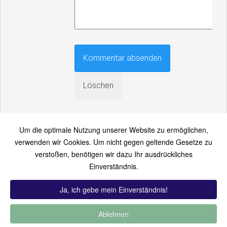
Um die optimale Nutzung unserer Website zu ermöglichen,
verwenden wir Cookies. Um nicht gegen geltende Gesetze zu
verstoßen, benötigen wir dazu Ihr ausdrückliches
An einen Freund senden
Einverständnis.
Bitte loggen Sie sich zuerst ein...
Ja, ich gebe mein Einverständnis!
Ablehnen