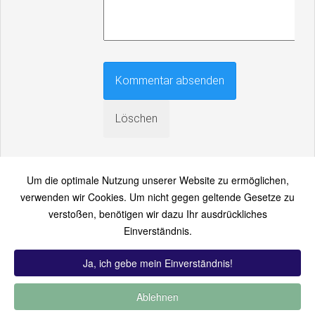
Um die optimale Nutzung unserer Website zu ermöglichen,
verwenden wir Cookies. Um nicht gegen geltende Gesetze zu
verstoßen, benötigen wir dazu Ihr ausdrückliches
An einen Freund senden
Einverständnis.
Bitte loggen Sie sich zuerst ein...
Ja, ich gebe mein Einverständnis!
Ablehnen