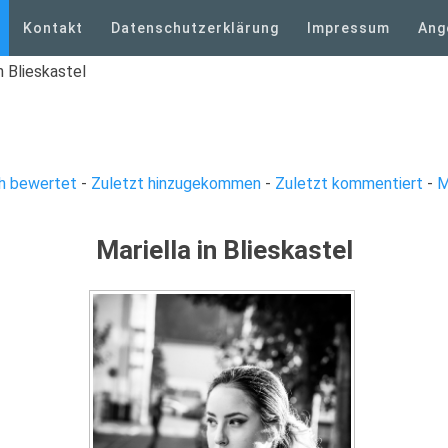
Kontakt
Datenschutzerklärung
Impressum
Ang
n Blieskastel
h bewertet
-
Zuletzt hinzugekommen
-
Zuletzt kommentiert
-
M
Mariella in Blieskastel